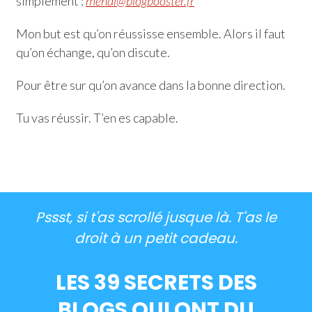
simplement :
mehdi@blogbooster.fr
Mon but est qu’on réussisse ensemble. Alors il faut
qu’on échange, qu’on discute.
Pour être sur qu’on avance dans la bonne direction.
Tu vas réussir. T’en es capable.
Pssst, si t'as scrollé jusque là. T'as le
droit à un petit cadeau.
LES 39 SECRETS DES
BLOGS QUI ONT DU