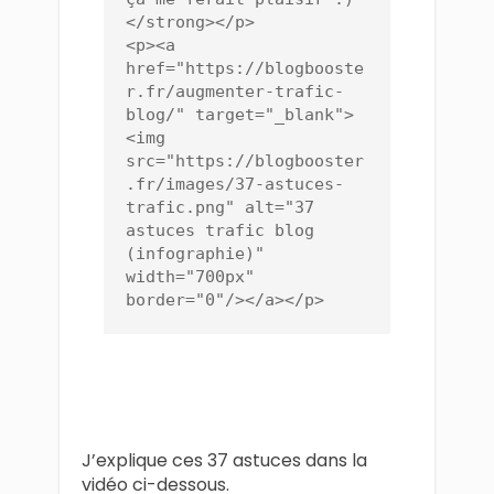
</strong></p>

<p><a 
href="https://blogbooste
r.fr/augmenter-trafic-
blog/" target="_blank">
<img 
src="https://blogbooster
.fr/images/37-astuces-
trafic.png" alt="37 
astuces trafic blog 
(infographie)" 
width="700px" 
border="0"/></a></p>
J’explique ces 37 astuces dans la
vidéo ci-dessous.