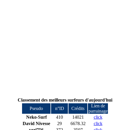
Classement des meilleurs surfeurs d'aujourd'hui
Lien de
Pseudo
n°ID
Crédits
parrainage
Neko-Surf
410
14021
click
David Nivesse
29
6678.32
click
yezi756
372
3507
click