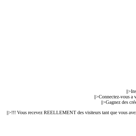
||>In
||>Connectez-vous a v
||>Gagnez des cré
||>!!! Vous recevez REELLEMENT des visiteurs tant que vous avez de