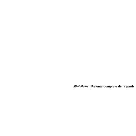
Mini-News :
Refonte complete de la partie me