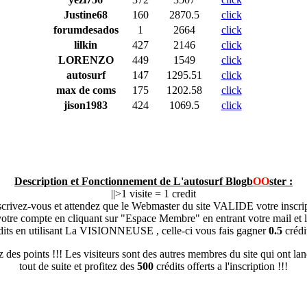
Justine68
160
2870.5
click
forumdesados
1
2664
click
lilkin
427
2146
click
LORENZO
449
1549
click
autosurf
147
1295.51
click
max de coms
175
1202.58
click
jison1983
424
1069.5
click
Description et Fonctionnement de L'autosurf Blogb
OO
ster :
||>1 visite = 1 credit
scrivez-vous et attendez que le Webmaster du site VALIDE votre inscrip
otre compte en cliquant sur "Espace Membre" en entrant votre mail et le
dits en utilisant La VISIONNEUSE , celle-ci vous fais gagner
0.5
crédit
s points !!! Les visiteurs sont des autres membres du site qui ont la
tout de suite et profitez des
500
crédits offerts a l'inscription !!!