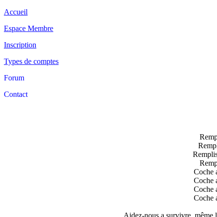
Accueil
Espace Membre
Inscription
Types de comptes
Forum
Contact
Rempl
Rempli
Remplis
Rempl
Coche a
Coche a
Coche a
Coche a
Aidez-nous a survivre, même le